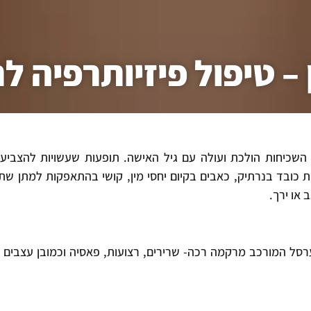
– טיפול פיזיותרפיה ל
 האגן. השכיחות הולכת ועולה עם גיל האישה. תופעות שעשויות להצביע
כובד בנרתיק, כאבים בקיום יחסי מין, קושי בהתאפקות למתן שתן
 או ירך.
ל המורכב מרקמה רכה- שרירים, רצועות, פאסיה וכמובן עצבים ו