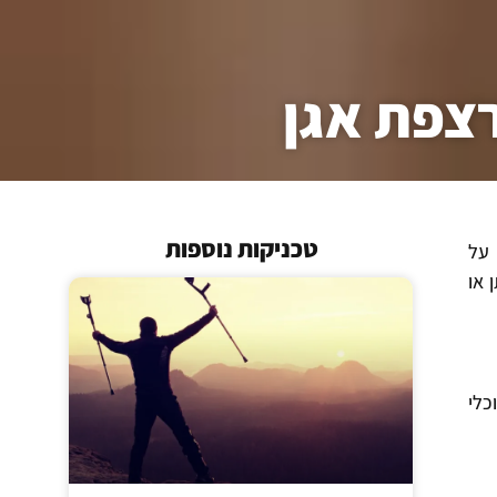
רצפת אגן
טכניקות נוספות
 על
 או
כלי