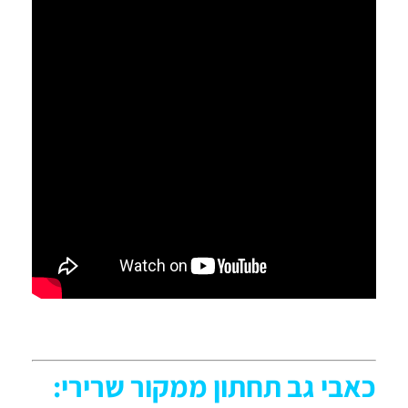
כאבי גב תחתון ממקור שרירי: