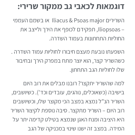
דוגמאות לכאבי גב ממקור שרירי:
השרירים Iliacus & Psoas major או בשמם העממי
– Iliopsoas, תפקידם לכופף את הירך ולייצב את
החוליות התחתונות בעמוד השדרה.
השפעתו נובעת מעצם חיבורו לחוליות עמוד השדרה .
כשהשריר קצר, הוא יוצר מתח במפרק הירך ובחיבור
שלו לחוליות הגב התחתון.
למה שהשריר יתקצר? רובנו מבלים את רוב היום
בישיבה (כשאוכלים, נוהגים, עובדים וכד'). כשיושבים,
השריר הנ"ל נמצא במצב הכי מקוצר שלו, וכשיושבים
רוב היום – השריר מתקצר. סיבה נוספת לקיצור השריר
היא היציבה ומנח האגן שנמצא בטילט קדימה יתר על
המידה. במצב זה ישנו שינוי במכניקה של הגב