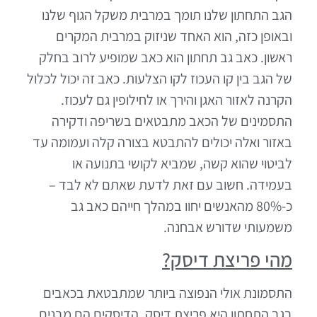
הגב התחתון שלנו תומך במרבית משקל הגוף שלנו
ובאופן כזה, הוא האחד שניזוק במרבית המקרים
ראשון. כאב גב תחתון הוא כאב שמופיע לרוב בחלק
של הגב בין קו העכוז לקו הצלעות. כאב זה יכול לכלול
הקרנה לאזור האגן והירך או לחילופין גם לעכוז.
התסמינים של הכאב מתבטאים בשריפה ודקירה
באזור ואלה יכולים להתבטא בצורה קלה ועמומה עד
לביטוי שהוא קשה, שמביא לקושי בתנועה או
בעמידה. חשוב עם זאת לדעת שאתם לא לבד –
כ-80% מהאנשים יחוו במהלך חייהם כאב גב
משמעותי שדורש אבחנה.
מהי פריצת דיסק?
התסמונת אולי הנפוצה ביותר שמתבטאת בכאבים
בגב התחתון היא פריצת דיסק. הדיסקים הם מבנים