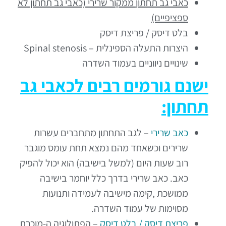
כאבי גב תחתון ממקור שרירי (כאבי גב תחתון לא
ספציפיים)
בלט דיסק / פריצת דיסק
היצרות התעלה הספינלית – Spinal stenosis
שינויים ניווניים בעמוד השדרה
ישנם גורמים רבים לכאבי גב
תחתון:
כאב שרירי
– לגב התחתון מתחברים עשרות
שרירים וכשאחד מהם נמצא תחת עומס מוגבר
רוב שעות היום (למשל בישיבה) הוא יכול להפיק
כאב. כאב שרירי בדרך כלל יוחמר בישיבה
ממושכת ,קימה מישיבה לעמידה ותנועות
מסוימות של עמוד השדרה.
פריצת דיסק / בלט דיסק
– הפתולוגיה ה-מוכרת