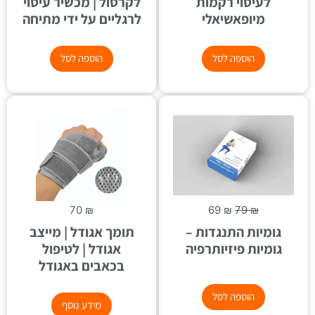
לעיסוי רקמות
לקרסול | מכשיר עיסוי
מיופאשיאלי
לרגליים על ידי מתיחה
הוספה לסל
הוספה לסל
70
₪
69
₪
79
₪
גומיות התנגדות –
תומך אגודל | מייצב
גומיות פיזיותרפיה
אגודל | לטיפול
בכאבים באגודל
הוספה לסל
מידע נוסף